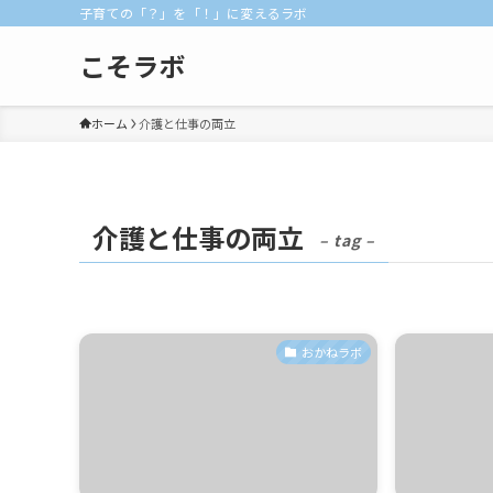
子育ての「？」を「！」に変えるラボ
こそラボ
ホーム
介護と仕事の両立
介護と仕事の両立
– tag –
おかねラボ