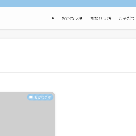
おかねラボ
まなびラボ
こそだて
おかねラボ