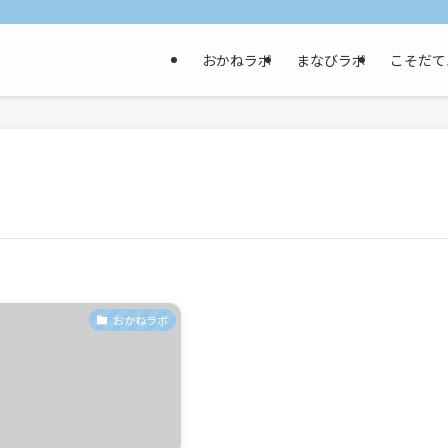
おかねラボ
まなびラボ
こそだて
おかねラボ