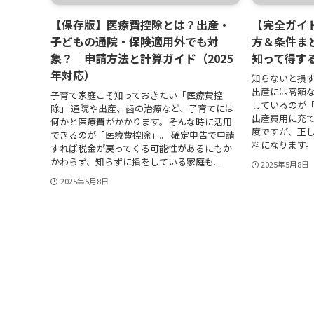
【保存版】医療費控除とは？出産・
【完全ガイ
子どもの通院・保険適用外でも対
方＆条件ま
象？｜申請方法と計算ガイド（2025
知って得する
年対応）
知らないと損
出産には高額
子育て家庭こそ知っておきたい「医療費控
しているのが「
除」 通院や出産、歯の治療など、子育てには
出産費用に充
何かと医療費がかかります。そんな時に活用
度ですが、正
できるのが「医療費控除」。 確定申告で申請
料になります。 
すれば税金が戻ってくる可能性があるにもか
かわらず、知らずに損をしている家庭も...
2025年5月8日
2025年5月8日