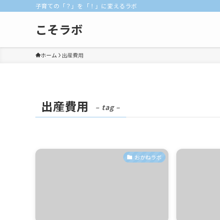
子育ての「？」を「！」に変えるラボ
こそラボ
ホーム
出産費用
出産費用
– tag –
おかねラボ