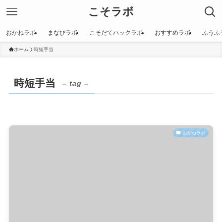
こそラボ
おかねラボ
まなびラボ
こそだてハックラボ
おすすめラボ
ふうふ
ホーム
時短手当
時短手当
– tag –
おかねラボ