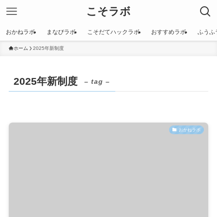
こそラボ
おかねラボ
まなびラボ
こそだてハックラボ
おすすめラボ
ふうふ
ホーム
2025年新制度
2025年新制度
– tag –
おかねラボ